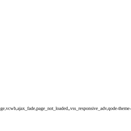
dge,vcwb,ajax_fade,page_not_loaded,,vss_responsive_adv,qode-theme-