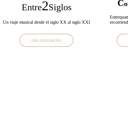
C
2
o
Entre
Siglos
Entrequat
Un viaje musical desde el siglo XX al siglo XXI
recorrien
más información