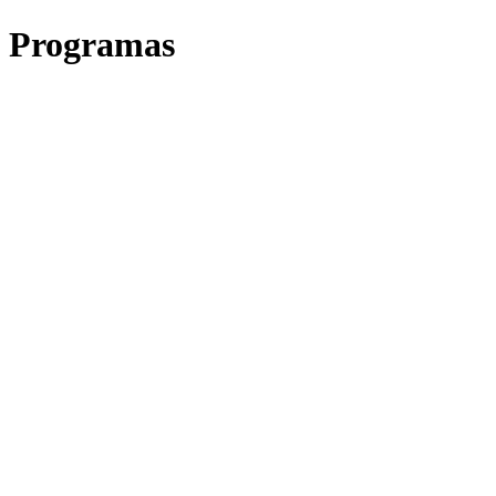
Programas
Seila González · Manuel Paz · Jesús Prieto · Carmen Cuello