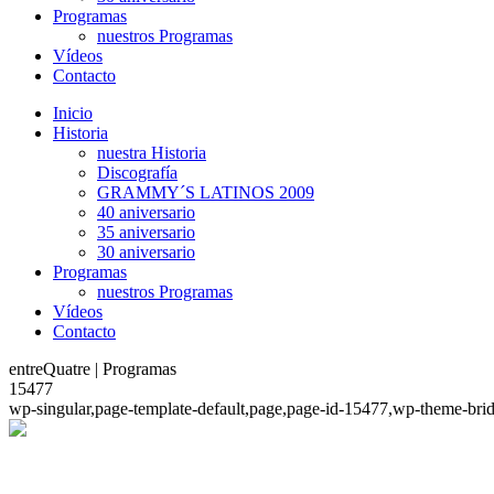
Programas
nuestros Programas
Vídeos
Contacto
Inicio
Historia
nuestra Historia
Discografía
GRAMMY´S LATINOS 2009
40 aniversario
35 aniversario
30 aniversario
Programas
nuestros Programas
Vídeos
Contacto
entreQuatre | Programas
15477
wp-singular,page-template-default,page,page-id-15477,wp-theme-bri