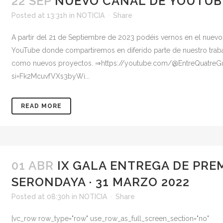
22 SEP
NUEVO CANAL DE YOUTUB
Posted at 13:31h
in
NOTICIA
Share
A partir del 21 de Septiembre de 2023 podéis vernos en el nuevo
YouTube donde compartiremos en diferido parte de nuestro traba
como nuevos proyectos. ⇒https://youtube.com/@EntreQuatreGui
si=Fk2McuvfVXs3byWi...
READ MORE
01 ABR
IX GALA ENTREGA DE PRE
SERONDAYA · 31 MARZO 2022
Posted at 08:30h
in
NOTICIA
Share
[vc_row row_type="row" use_row_as_full_screen_section="no"