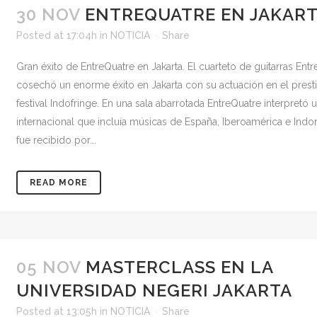
30 NOV
ENTREQUATRE EN JAKAR
Posted at 17:04h
in
NOTICIA
Share
Gran éxito de EntreQuatre en Jakarta. El cuarteto de guitarras Ent
cosechó un enorme éxito en Jakarta con su actuación en el prest
festival Indofringe. En una sala abarrotada EntreQuatre interpretó
internacional que incluía músicas de España, Iberoamérica e Indo
fue recibido por...
READ MORE
05 NOV
MASTERCLASS EN LA
UNIVERSIDAD NEGERI JAKARTA
Posted at 13:05h
in
NOTICIA
Share