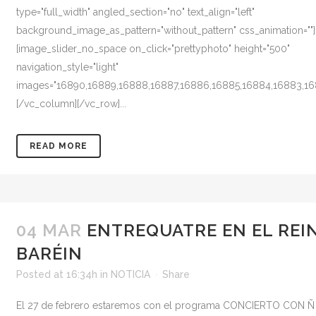
type="full_width" angled_section="no" text_align="left"
background_image_as_pattern="without_pattern" css_animation=""
[image_slider_no_space on_click="prettyphoto" height="500"
navigation_style="light"
images="16890,16889,16888,16887,16886,16885,16884,16883,16
[/vc_column][/vc_row]...
READ MORE
04 MAR
ENTREQUATRE EN EL REI
BARÉIN
Posted at 16:34h
in
NOTICIA
Share
El 27 de febrero estaremos con el programa CONCIERTO CON Ñ 