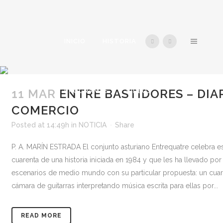
INICIO
HISTORIA
11 MAR
ENTRE BASTIDORES – DIA
PROGRAMAS
VÍDEOS
COMERCIO
Posted at 14:49h
in
NOTICIA
Share
CONTACTO
P. A. MARÍN ESTRADA El conjunto asturiano Entrequatre celebra e
cuarenta de una historia iniciada en 1984 y que les ha llevado por
escenarios de medio mundo con su particular propuesta: un cuar
cámara de guitarras interpretando música escrita para ellas por...
READ MORE