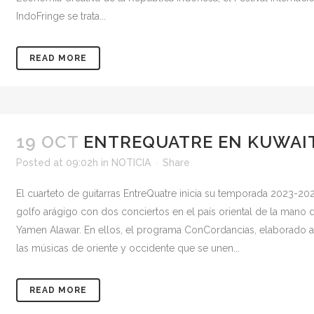
IndoFringe se trata...
READ MORE
19 OCT
ENTREQUATRE EN KUWAI
Posted at 09:02h
in
NOTICIA
Share
El cuarteto de guitarras EntreQuatre inicia su temporada 2023-20
golfo arágigo con dos conciertos en el país oriental de la mano d
Yamen Alawar. En ellos, el programa ConCordancias, elaborado a 
las músicas de oriente y occidente que se unen...
READ MORE