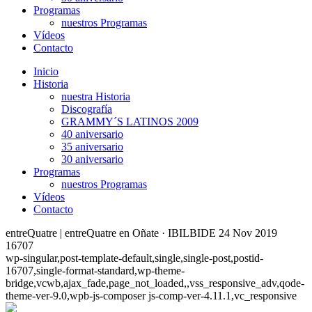
Programas
nuestros Programas
Vídeos
Contacto
Inicio
Historia
nuestra Historia
Discografía
GRAMMY´S LATINOS 2009
40 aniversario
35 aniversario
30 aniversario
Programas
nuestros Programas
Vídeos
Contacto
entreQuatre | entreQuatre en Oñate · IBILBIDE 24 Nov 2019
16707
wp-singular,post-template-default,single,single-post,postid-
16707,single-format-standard,wp-theme-
bridge,vcwb,ajax_fade,page_not_loaded,,vss_responsive_adv,qode-
theme-ver-9.0,wpb-js-composer js-comp-ver-4.11.1,vc_responsive