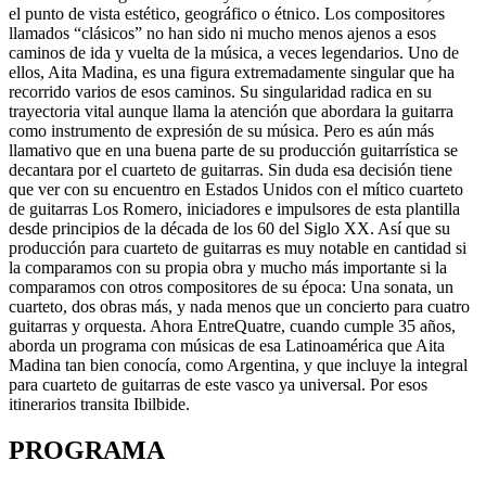
el punto de vista estético, geográfico o étnico. Los compositores
llamados “clásicos” no han sido ni mucho menos ajenos a esos
caminos de ida y vuelta de la música, a veces legendarios. Uno de
ellos, Aita Madina, es una figura extremadamente singular que ha
recorrido varios de esos caminos. Su singularidad radica en su
trayectoria vital aunque llama la atención que abordara la guitarra
como instrumento de expresión de su música. Pero es aún más
llamativo que en una buena parte de su producción guitarrística se
decantara por el cuarteto de guitarras. Sin duda esa decisión tiene
que ver con su encuentro en Estados Unidos con el mítico cuarteto
de guitarras Los Romero, iniciadores e impulsores de esta plantilla
desde principios de la década de los 60 del Siglo XX. Así que su
producción para cuarteto de guitarras es muy notable en cantidad si
la comparamos con su propia obra y mucho más importante si la
comparamos con otros compositores de su época: Una sonata, un
cuarteto, dos obras más, y nada menos que un concierto para cuatro
guitarras y orquesta. Ahora EntreQuatre, cuando cumple 35 años,
aborda un programa con músicas de esa Latinoamérica que Aita
Madina tan bien conocía, como Argentina, y que incluye la integral
para cuarteto de guitarras de este vasco ya universal. Por esos
itinerarios transita Ibilbide.
PROGRAMA