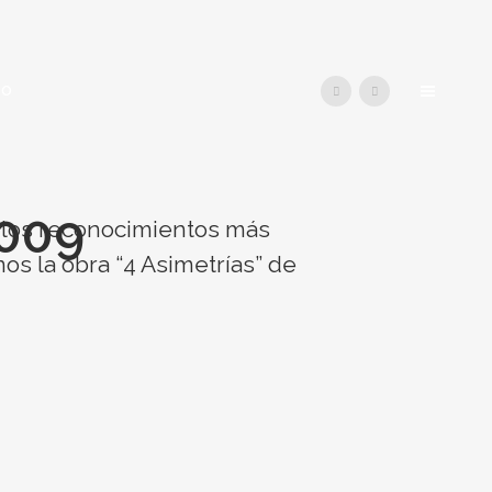
TO
009
e los reconocimientos más
os la obra “4 Asimetrías” de