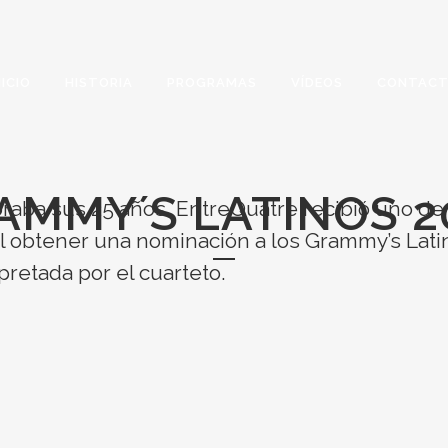
NICIO
HISTORIA
PROGRAMAS
VÍDEOS
CONTAC
AMMY´S LATINOS 2
braba sus 25 años, EntreQuatre recibió uno d
al obtener una nominación a los Grammy’s Latin
pretada por el cuarteto.