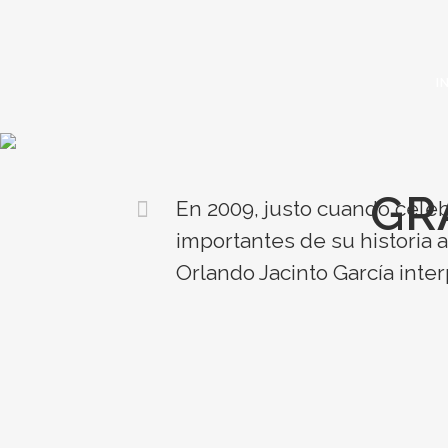
I
GR
En 2009, justo cuando cele
importantes de su historia 
Orlando Jacinto García inter