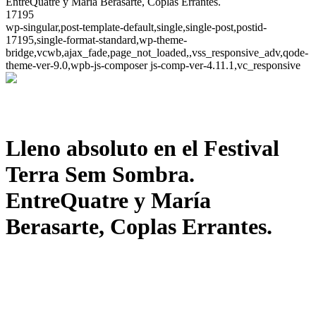
EntreQuatre y María Berasarte, Coplas Errantes.
17195
wp-singular,post-template-default,single,single-post,postid-
17195,single-format-standard,wp-theme-
bridge,vcwb,ajax_fade,page_not_loaded,,vss_responsive_adv,qode-
theme-ver-9.0,wpb-js-composer js-comp-ver-4.11.1,vc_responsive
Lleno absoluto en el Festival
Terra Sem Sombra.
EntreQuatre y María
Berasarte, Coplas Errantes.