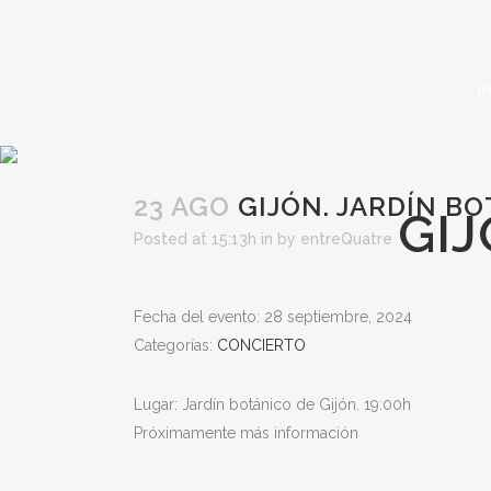
I
23 AGO
GIJÓN. JARDÍN BO
GIJ
Posted at 15:13h
in
by
entreQuatre
Fecha del evento: 28 septiembre, 2024
Categorías:
CONCIERTO
Lugar: Jardín botánico de Gijón. 19:00h
Próximamente más información